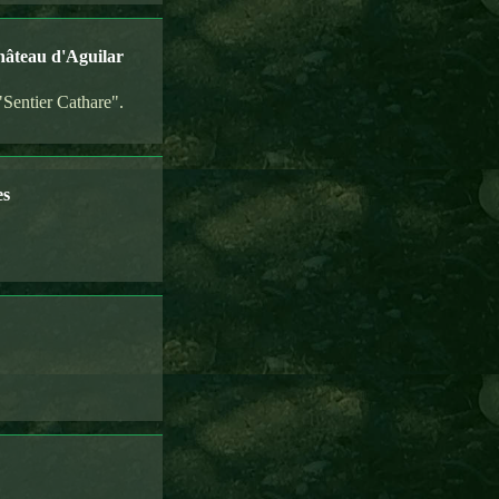
hâteau d'Aguilar
"Sentier Cathare".
es