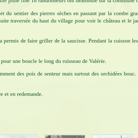
etite pluie fine 18 randonneurs ont déambulé sur la commu
 et du sentier des pierres sèches en passant par la combe gra
ite traversée du haut du village pour voir le château et le ja
ermis de faire griller de la saucisse. Pendant la cuisson les 
i pour une boucle le long du ruisseau de Valérie.
ment des pois de senteur mais surtout des orchidées bouc. En
née et en redemande.