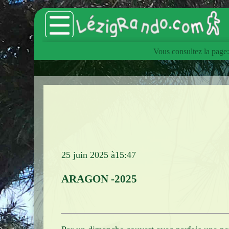
Vous consultez la page
Accueil
Catalogue des articles
Lézig'zagueurs
Sorties hebdomadaires
Les animations du Club
25 juin 2025 à15:47
Les Estivades
ARAGON -2025
L'InterClub
Manifestations
Voyages