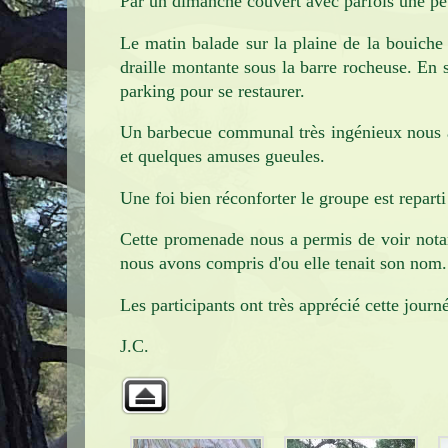
Par un dimanche couvert avec parfois une p
Infos pratiques
Le matin balade sur la plaine de la bouiche
Contact
draille montante sous la barre rocheuse. En su
parking pour se restaurer.
Un barbecue communal très ingénieux nous a p
et quelques amuses gueules.
Une foi bien réconforter le groupe est repart
Cette promenade nous a permis de voir notam
nous avons compris d'ou elle tenait son nom.
Les participants ont très apprécié cette jour
J.C.