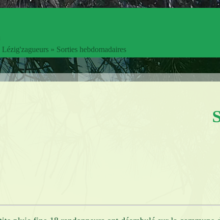
:
Lézig'zagueurs
»
Sorties hebdomadaires