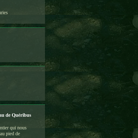
ries
au de Quéribus
entier qui nous
'au pied de