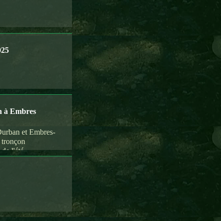
025
an à Embres
Durban et Embres-
u tronçon
de l'été.