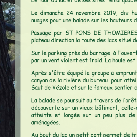
Le tour du lac et de ses sites remarquabl
Infos pratiques
Le dimanche 24 novembre 2019, dix hui
Contact
nuages pour une balade sur les hauteurs
Passage par ST PONS DE THOMIERES po
plateau direction la route des lacs situé d
Sur le parking près du barrage, à l'ouver
par un vent violent est froid. La houle est v
Après s'être équipé le groupe a emprunté
canyon de la rivière du bureau pour attei
Saut de Vézole et sur le fameux sentier d
La balade se poursuit au travers de forêt
découverte sur un vieux bâtiment, celle-c
atteinte et longée sur un peu plus de
aménagées.
Au bout du lac un petit pont permet de tr