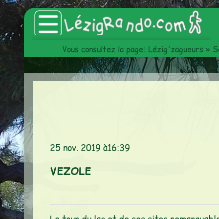
Vous consultez la page:
Lézig'zagueurs
»
S
Accueil
Catalogue des articles
Lézig'zagueurs
Sorties hebdomadaires
Les animations du Club
25 nov. 2019 à16:39
Les Estivades
VEZOLE
L'InterClub
Manifestations
Voyages