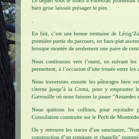
Le départ sous le soleil à Fabrezan promettait 
bien grise laissait présager le pire.
Infos pratiques
Contact
.
En fait, c’est une bonne trentaine de Lézig’Z
première partie du parcours, en faux-plat ascend
brusque montée de seulement une paire de cent
Nous continuons vers l’ouest, en suivant les 
permettent, à l’occasion d’une trouée entre les a
Nous traversons ensuite les pâturages bien ve
citerne jusqu’à la Conta, pour y emprunter l
Garrouille où nous faisons la pause "Amandes e
Nous quittons les collines, pour rejoindre
Consolation construite sur le Pech de Montred
On y retrouve les traces d’un sanctuaire, "No
construction d’un ermitage et chapelle" nommé