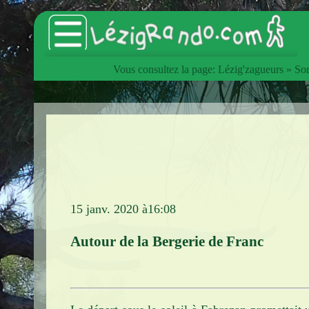
Vous consultez la page:
Lézig'zagueurs
»
Sor
Accueil
Catalogue des articles
Lézig'zagueurs
Sorties hebdomadaires
Les animations du Club
15 janv. 2020 à16:08
Les Estivades
Autour de la Bergerie de Franc
L'InterClub
Manifestations
Voyages