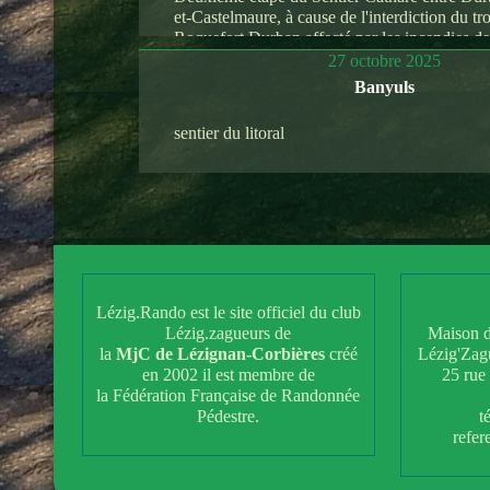
et-Castelmaure, à cause de l'interdiction du t
Roquefort Durban affecté par les incendies de 
27 octobre 2025
Banyuls
sentier du litoral
Lézig.Rando est le site officiel du club
Lézig.zagueurs de
Maison d
la
MjC de Lézignan-Corbières
créé
Lézig'Zag
en 2002 il est membre de
25 rue
la Fédération Française de Randonnée
Pédestre.
t
refe