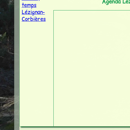
Agenda Lé
temps
Lézignan-
Corbières