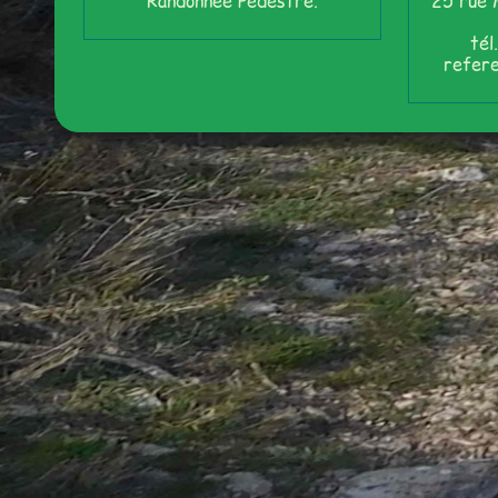
Randonnée Pédestre.
25 rue 
tél
refer