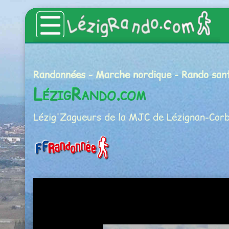
Accueil
Randonnées - Marche nordique - Rando san
Catalogue des articles
LézigRando.com
Lézig'zagueurs
Lézig'Zagueurs de la MJC de Lézignan-Corb
Sorties hebdomadaires
Les animations du Club
Les Estivades
L'InterClub
Manifestations
Voyages