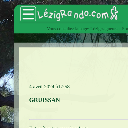
Vous consultez la page:
Lézig'zagueurs
»
Sor
Accueil
Catalogue des articles
Lézig'zagueurs
Sorties hebdomadaires
Les animations du Club
4 avril 2024 à17:58
Les Estivades
GRUISSAN
L'InterClub
Manifestations
Voyages