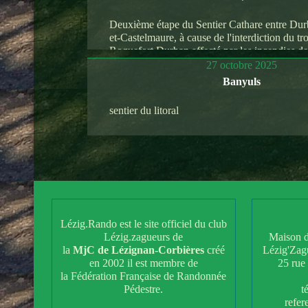
Deuxième étape du Sentier Cathare entre Dur
et-Castelmaure, à cause de l'interdiction du t
Roquefort Durban affecté par les incendies de 
27 octobre 2025
Banyuls
sentier du litoral
Lézig.Rando est le site officiel du club
Lézig.zagueurs de
Maison d
la
MjC de Lézignan-Corbières
créé
Lézig'Zag
en 2002 il est membre de
25 rue
la Fédération Française de Randonnée
Pédestre.
t
refe