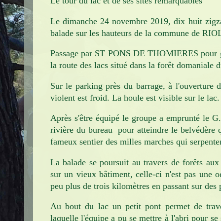
Le tour du lac et de ses sites remarquables
Infos pratiques
Le dimanche 24 novembre 2019, dix huit zigza
Contact
balade sur les hauteurs de la commune de RIO
Passage par ST PONS DE THOMIERES pour gravi
la route des lacs situé dans la forêt domaniale 
Sur le parking près du barrage, à l'ouverture d
violent est froid. La houle est visible sur le lac.
Après s'être équipé le groupe a emprunté le G.
rivière du bureau pour atteindre le belvédère 
fameux sentier des milles marches qui serpente
La balade se poursuit au travers de forêts au
sur un vieux bâtiment, celle-ci n'est pas une o
peu plus de trois kilomètres en passant sur des
Au bout du lac un petit pont permet de traver
laquelle l'équipe a pu se mettre à l'abri pour se