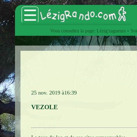
Vous consultez la page:
Lézig'zagueurs
»
Sor
Accueil
Catalogue des articles
Lézig'zagueurs
Sorties hebdomadaires
Les animations du Club
25 nov. 2019 à16:39
Les Estivades
VEZOLE
L'InterClub
Manifestations
Voyages