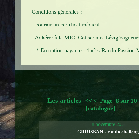
Conditions générales :
- Fournir un certificat médical.
- Adhérer à la MJC, Cotiser aux Lézig’zagueur
* En option payante : 4 n° « Rando Passion 
Les articles
<<
<
Page 8 sur 1
[catalogue]
8 novembre 2021
GRUISSAN - rando challeng