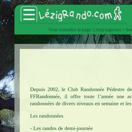
Vous consultez la page:
Lézig'zagueurs
»
Sor
Accueil
Catalogue des articles
Lézig'zagueurs
Sorties hebdomadaires
Les animations du Club
Depuis 2002, le Club Randonnée Pédestre de 
Les Estivades
FFRandonnée, il offre toute l’année une ac
randonnées de divers niveaux en semaine et les
L'InterClub
Les randonnées
Manifestations
- Les randos de demi-journée
Voyages