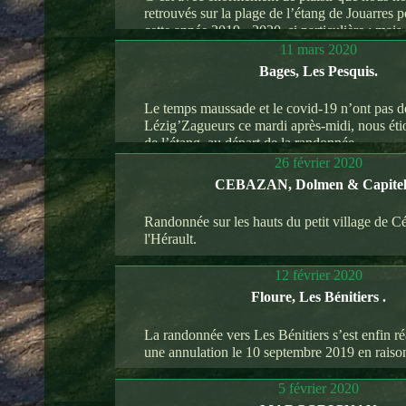
retrouvés sur la plage de l’étang de Jouarres p
cette année 2019 - 2020, si particulière ; mais 
pour préparer la saison prochaine qui démarre
11 mars 2020
septembre.
Bages, Les Pesquis.
Le temps maussade et le covid-19 n’ont pas d
Lézig’Zagueurs ce mardi après-midi, nous éti
de l’étang, au départ de la randonnée.
26 février 2020
CEBAZAN, Dolmen & Capitel
Randonnée sur les hauts du petit village de 
l'Hérault.
Après être monté sur la colline de Montmajou
12 février 2020
pu voir un dolmen de l'époque néolithique non
Floure, Les Bénitiers .
piste.
La randonnée vers Les Bénitiers s’est enfin ré
une annulation le 10 septembre 2019 en raiso
5 février 2020